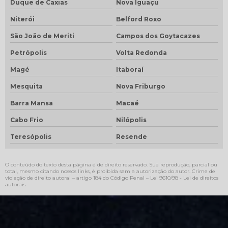
Duque de Caxias
Nova Iguaçu
Niterói
Belford Roxo
São João de Meriti
Campos dos Goytacazes
Petrópolis
Volta Redonda
Magé
Itaboraí
Mesquita
Nova Friburgo
Barra Mansa
Macaé
Cabo Frio
Nilópolis
Teresópolis
Resende
O conteúdo do texto desta página é de direito reservado. Sua reprodução, parcial ou
total, mesmo citando nossos links, é proibida sem a autorização do autor. Crime de
violação de direito autoral – artigo 184 do Código Penal –
Lei 9610/98 - Lei de direitos
autorais
.