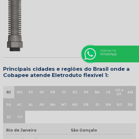
chamar no
WhatsApp
Principais cidades e regiões do Brasil onde a
Cobapee atende Eletroduto flexível 1:
GO e
RJ
MG
ES
SP
PR
SC
RS
PE
BA
CE
AM
DF
PA
AC
AL
AP
MA
MT
MS
PB
PI
RN
RO
RR
SE
TO
Rio de Janeiro
São Gonçalo