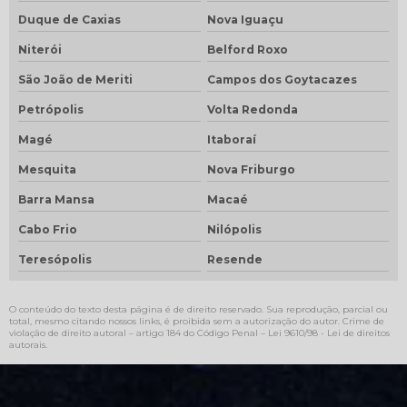
Duque de Caxias
Nova Iguaçu
Niterói
Belford Roxo
São João de Meriti
Campos dos Goytacazes
Petrópolis
Volta Redonda
Magé
Itaboraí
Mesquita
Nova Friburgo
Barra Mansa
Macaé
Cabo Frio
Nilópolis
Teresópolis
Resende
O conteúdo do texto desta página é de direito reservado. Sua reprodução, parcial ou
total, mesmo citando nossos links, é proibida sem a autorização do autor. Crime de
violação de direito autoral – artigo 184 do Código Penal –
Lei 9610/98 - Lei de direitos
autorais
.