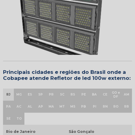
Principais cidades e regiões do Brasil onde a
Cobapee atende Refletor de led 100w externo:
GO e
RJ
MG
ES
SP
PR
SC
RS
PE
BA
CE
AM
DF
PA
AC
AL
AP
MA
MT
MS
PB
PI
RN
RO
RR
SE
TO
Rio de Janeiro
São Gonçalo