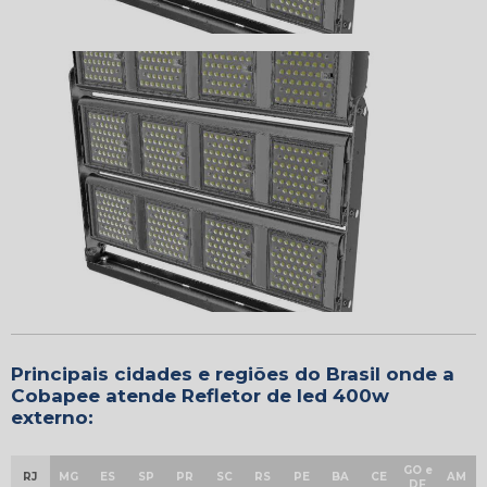
Principais cidades e regiões do Brasil onde a
Cobapee atende Refletor de led 400w
externo:
GO e
RJ
MG
ES
SP
PR
SC
RS
PE
BA
CE
AM
DF