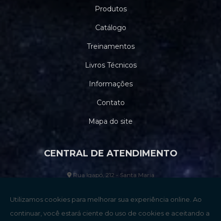
Produtos
Catálogo
Treinamentos
Livros Técnicos
Informações
Contato
Mapa do site
CENTRAL DE ATENDIMENTO
Rua Igapó, 212 - Santa Maria
Santo André - SP - CEP: 09071-270
(11) 4473-4544
(11) 2324-
9007
(11) 2379-8027
(11) 91157-0870
vendas@cobapee.com.br
engenharia@cobapee.com.br