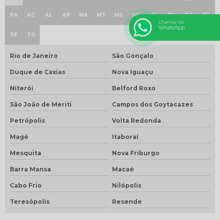
PA
AC
AL
AP
MA
MT
MS
PB
PI
RN
RO
RR
chamar no
WhatsApp
SE
TO
Rio de Janeiro
São Gonçalo
Duque de Caxias
Nova Iguaçu
Niterói
Belford Roxo
São João de Meriti
Campos dos Goytacazes
Petrópolis
Volta Redonda
Magé
Itaboraí
Mesquita
Nova Friburgo
Barra Mansa
Macaé
Cabo Frio
Nilópolis
Teresópolis
Resende