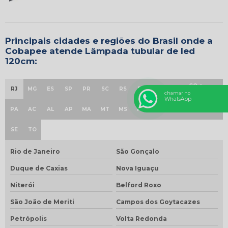
Principais cidades e regiões do Brasil onde a
Cobapee atende Lâmpada tubular de led
120cm:
GO e
RJ
MG
ES
SP
PR
SC
RS
PE
BA
CE
AM
DF
chamar no
WhatsApp
PA
AC
AL
AP
MA
MT
MS
PB
PI
RN
RO
RR
SE
TO
Rio de Janeiro
São Gonçalo
Duque de Caxias
Nova Iguaçu
Niterói
Belford Roxo
São João de Meriti
Campos dos Goytacazes
Petrópolis
Volta Redonda