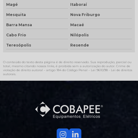
Magé
Itaboraí
Mesquita
Nova Friburgo
Barra Mansa
Macaé
Cabo Frio
Nilópolis
Teresópolis
Resende
O conteúdo do texto desta página é de direito reservado. Sua reprodução, parcial ou
total, mesmo citando nossos links, é proibida sem a autorização do autor. Crime de
violação de direito autoral – artigo 184 do Código Penal –
Lei 9610/98 - Lei de direitos
autorais
.