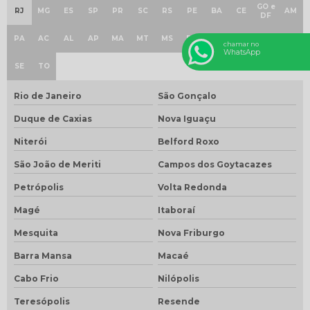
GO e
RJ
MG
ES
SP
PR
SC
RS
PE
BA
CE
AM
DF
PA
AC
AL
AP
MA
MT
MS
PB
PI
RN
RO
RR
chamar no
WhatsApp
SE
TO
Rio de Janeiro
São Gonçalo
Duque de Caxias
Nova Iguaçu
Niterói
Belford Roxo
São João de Meriti
Campos dos Goytacazes
Petrópolis
Volta Redonda
Magé
Itaboraí
Mesquita
Nova Friburgo
Barra Mansa
Macaé
Cabo Frio
Nilópolis
Teresópolis
Resende