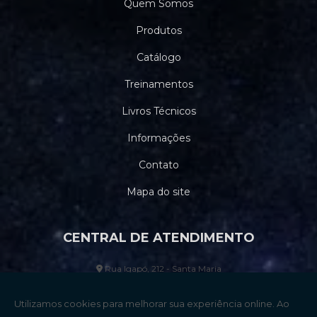
Quem Somos
Produtos
Catálogo
Treinamentos
Livros Técnicos
Informações
Contato
Mapa do site
CENTRAL DE ATENDIMENTO
Rua Igapó, 212 - Santa Maria
Santo André - SP - CEP: 09071-270
(11) 4473-4544
(11) 2324-
9007
(11) 2379-8027
(11) 91157-0870
vendas@cobapee.com.br
engenharia@cobapee.com.br